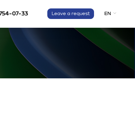
 754-07-33
EN
Leave a request