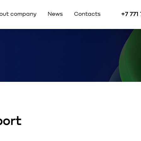
+7 771
out company
News
Contacts
port