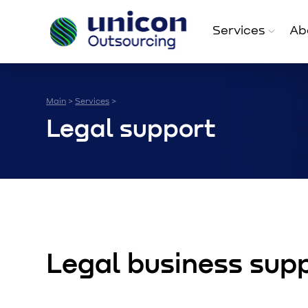
Services
Ab
Main
Services
>
>
Legal support
Legal business sup