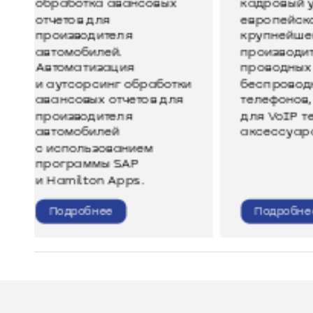
кадровый учет для
для ко
европейского лидера и
оптовой
крупнейшего в мире
производителя
проводных и
ки
беспроводных DECT
я
телефонов, устройств
для VoIP телефонии и
аксессуаров к ним.
Подробнее
Подр