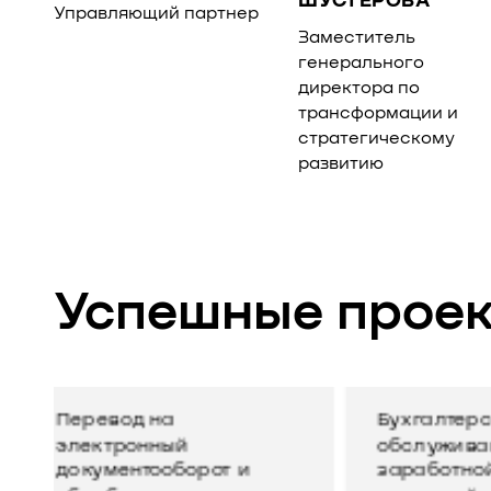
ШУСТЕРОВА
Управляющий партнер
Заместитель
генерального
директора по
трансформации и
стратегическому
развитию
Успешные прое
Бухгалтерское
Ведени
обслуживание, расчет
бухгалт
заработной платы и
управл