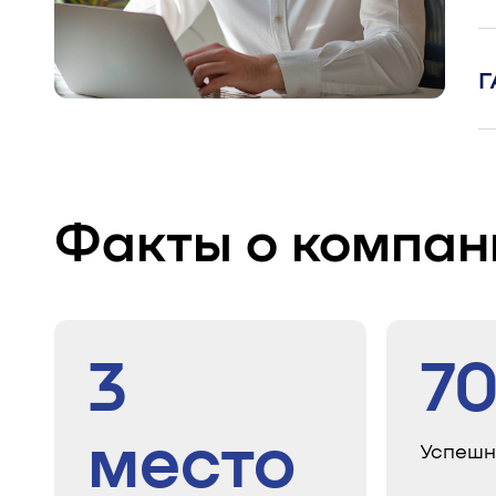
Г
Факты о компан
3
7
место
Успешн