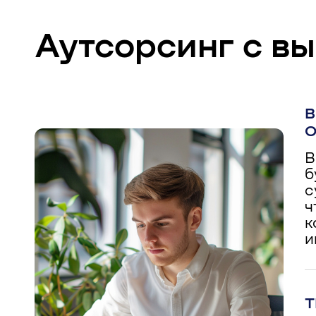
Аутсорсинг с вы
В
В
б
с
ч
к
и
Т