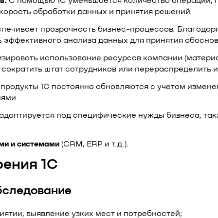
в.
С помощью 1С уменьшается количество операций, 
корость обработки данных и принятия решений.
печивает прозрачность бизнес-процессов. Благодаря
 эффективного анализа данных для принятия обосно
зировать использование ресурсов компании (материа
сократить штат сотрудников или перераспределить и
родукты 1С постоянно обновляются с учетом изменени
иями.
адаптируется под специфические нужды бизнеса, так
ми и системами
(CRM, ERP и т.д.).
рения 1С
обследование
ятии, выявление узких мест и потребностей;